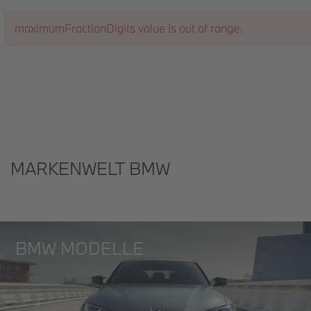
maximumFractionDigits value is out of range.
MARKENWELT BMW
BMW MODELLE