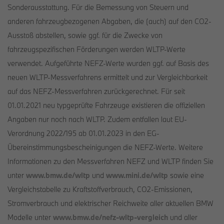
Sonderausstattung. Für die Bemessung von Steuern und
anderen fahrzeugbezogenen Abgaben, die (auch) auf den CO2-
Ausstoß abstellen, sowie ggf. für die Zwecke von
fahrzeugspezifischen Förderungen werden WLTP-Werte
verwendet. Aufgeführte NEFZ-Werte wurden ggf. auf Basis des
neuen WLTP-Messverfahrens ermittelt und zur Vergleichbarkeit
auf das NEFZ-Messverfahren zurückgerechnet. Für seit
01.01.2021 neu typgeprüfte Fahrzeuge existieren die offiziellen
Angaben nur noch nach WLTP. Zudem entfallen laut EU-
Verordnung 2022/195 ab 01.01.2023 in den EG-
Übereinstimmungsbescheinigungen die NEFZ-Werte. Weitere
Informationen zu den Messverfahren NEFZ und WLTP finden Sie
unter
www.bmw.de/wltp
und
www.mini.de/wltp
sowie eine
Vergleichstabelle zu Kraftstoffverbrauch, CO2-Emissionen,
Stromverbrauch und elektrischer Reichweite aller aktuellen BMW
Modelle unter
www.bmw.de/nefz-wltp-vergleich
und aller