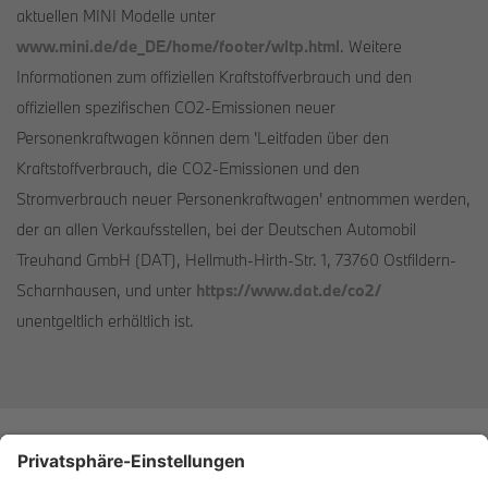
aktuellen MINI Modelle unter
www.mini.de/de_DE/home/footer/wltp.html
. Weitere
Informationen zum offiziellen Kraftstoffverbrauch und den
offiziellen spezifischen CO2-Emissionen neuer
Personenkraftwagen können dem 'Leitfaden über den
Kraftstoffverbrauch, die CO2-Emissionen und den
Stromverbrauch neuer Personenkraftwagen' entnommen werden,
der an allen Verkaufsstellen, bei der Deutschen Automobil
Treuhand GmbH (DAT), Hellmuth-Hirth-Str. 1, 73760 Ostfildern-
Scharnhausen, und unter
https://www.dat.de/co2/
unentgeltlich erhältlich ist.