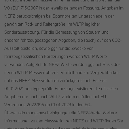
VO (EU) 715/2007 in der jeweils geltenden Fassung. Angaben im
NEFZ berücksichtigen bei Spannbreiten Unterschiede in der
gewählten Rad- und Reifengröße, im WLTP jeglicher
Sonderausstattung. Für die Bemessung von Steuern und
anderen fahrzeugbezogenen Abgaben, die (auch) auf den CO2-
Ausstoß abstellen, sowie ggf. für die Zwecke von
fahrzeugspezifischen Förderungen werden WLTP-Werte
verwendet. Aufgeführte NEFZ-Werte wurden ggf. auf Basis des
neuen WLTP-Messverfahrens ermittelt und zur Vergleichbarkeit
auf das NEFZ-Messverfahren zurückgerechnet. Für seit
01.01.2021 neu typgeprüfte Fahrzeuge existieren die offiziellen
Angaben nur noch nach WLTP. Zudem entfallen laut EU-
Verordnung 2022/195 ab 01.01.2023 in den EG-
Übereinstimmungsbescheinigungen die NEFZ-Werte. Weitere
Informationen zu den Messverfahren NEFZ und WLTP finden Sie
unter
www.bmw.de/wltp
und
www.mini.de/wltp
sowie eine