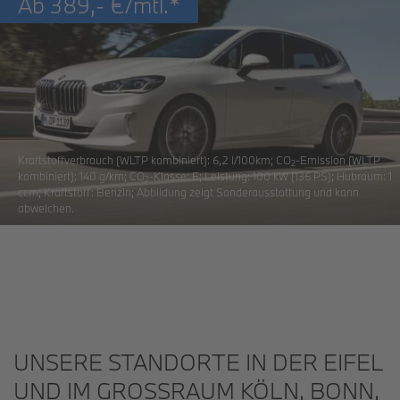
Ab
389,-
€/mtl.*
Kraftstoffverbrauch (WLTP kombiniert): 6,2 l/100km;
CO
-Emission
(WLTP
2
kombiniert): 140 g/km;
CO
-Klasse
: E; Leistung: 100 kW (136 PS); Hubraum: 1
2
ccm; Kraftstoff: Benzin; Abbildung zeigt Sonderausstattung und kann
abweichen.
UNSERE STANDORTE IN DER EIFEL
UND IM GROSSRAUM KÖLN, BONN, A