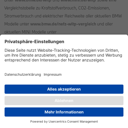
Vergleichstabelle zu Kraftstoffverbrauch, CO2-Emissionen,
Stromverbrauch und elektrischer Reichweite aller aktuellen BMW
Modelle unter
www.bmw.de/nefz-wltp-vergleich
und aller
aktuellen MINI Modelle unter
www.mini.de/de_DE/home/footer/wltp.html
. Weitere
Informationen zum offiziellen Kraftstoffverbrauch und den
offiziellen spezifischen CO2-Emissionen neuer
Personenkraftwagen können dem 'Leitfaden über den
Kraftstoffverbrauch, die CO2-Emissionen und den
Stromverbrauch neuer Personenkraftwagen' entnommen werden,
der an allen Verkaufsstellen, bei der Deutschen Automobil
Treuhand GmbH (DAT), Hellmuth-Hirth-Str. 1, 73760 Ostfildern-
Scharnhausen, und unter
https://www.dat.de/co2/
unentgeltlich erhältlich ist.