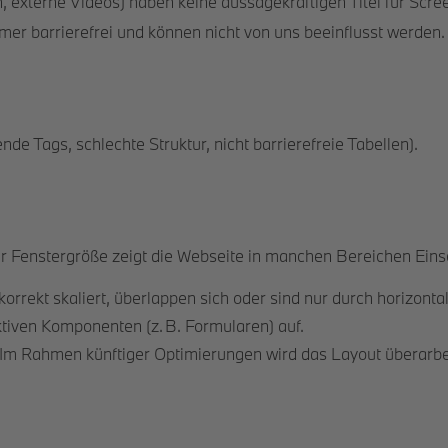
en, externe Videos) haben keine aussagekräftigen Titel für Scre
mmer barrierefrei und können nicht von uns beeinflusst werden.
de Tags, schlechte Struktur, nicht barrierefreie Tabellen).
er Fenstergröße zeigt die Webseite in manchen Bereichen Ein
rekt skaliert, überlappen sich oder sind nur durch horizontale
tiven Komponenten (z. B. Formularen) auf.
m Rahmen künftiger Optimierungen wird das Layout überarbeit