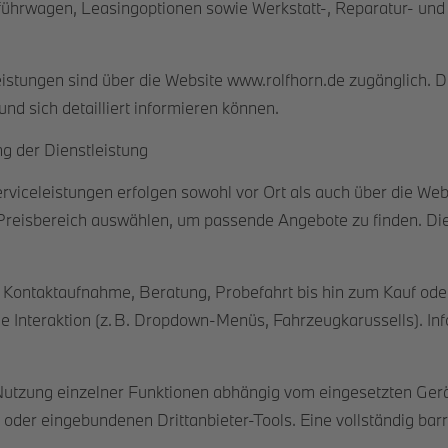
hrwagen, Leasingoptionen sowie Werkstatt-, Reparatur- und 
stungen sind über die Website www.rolfhorn.de zugänglich. D
nd sich detailliert informieren können.
g der Dienstleistung
viceleistungen erfolgen sowohl vor Ort als auch über die Web
Preisbereich auswählen, um passende Angebote zu finden. Die 
 Kontaktaufnahme, Beratung, Probefahrt bis hin zum Kauf ode
sche Interaktion (z. B. Dropdown-Menüs, Fahrzeugkarussells). I
utzung einzelner Funktionen abhängig vom eingesetzten Gerät u
 oder eingebundenen Drittanbieter-Tools. Eine vollständig barr