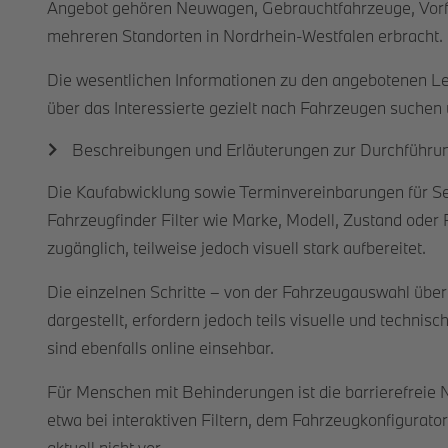
Angebot gehören Neuwagen, Gebrauchtfahrzeuge, Vorfü
mehreren Standorten in Nordrhein-Westfalen erbracht.
Die wesentlichen Informationen zu den angebotenen Lei
über das Interessierte gezielt nach Fahrzeugen suchen u
Beschreibungen und Erläuterungen zur Durchführun
Die Kaufabwicklung sowie Terminvereinbarungen für Ser
Fahrzeugfinder Filter wie Marke, Modell, Zustand oder 
zugänglich, teilweise jedoch visuell stark aufbereitet.
Die einzelnen Schritte – von der Fahrzeugauswahl über
dargestellt, erfordern jedoch teils visuelle und techni
sind ebenfalls online einsehbar.
Für Menschen mit Behinderungen ist die barrierefreie N
etwa bei interaktiven Filtern, dem Fahrzeugkonfigurator
aktuell nicht vor.