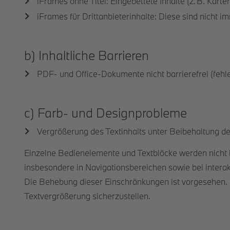
iFrames ohne Titel: Eingebettete Inhalte (z. B. Kart
iFrames für Drittanbieterinhalte: Diese sind nicht i
b) Inhaltliche Barrieren
PDF- und Office-Dokumente nicht barrierefrei (fehlen
c) Farb- und Designprobleme
Vergrößerung des Textinhalts unter Beibehaltung d
Einzelne Bedienelemente und Textblöcke werden nicht kor
insbesondere in Navigationsbereichen sowie bei interak
Die Behebung dieser Einschränkungen ist vorgesehen. I
Textvergrößerung sicherzustellen.