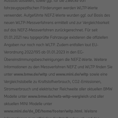
Ausstoß abstellen, sowie ggf. für die Zwecke von
fahrzeugspezifischen Förderungen werden WLTP-Werte
verwendet. Aufgeführte NEFZ-Werte wurden ggf. auf Basis des
neuen WLTP-Messverfahrens ermittelt und zur Vergleichbarkeit
auf das NEFZ-Messverfahren zurückgerechnet. Für seit
01.01.2021 neu typgeprüfte Fahrzeuge existieren die offiziellen
Angaben nur noch nach WLTP. Zudem entfallen laut EU-
Verordnung 2022/195 ab 01.01.2023 in den EG-
Übereinstimmungsbescheinigungen die NEFZ-Werte. Weitere
Informationen zu den Messverfahren NEFZ und WLTP finden Sie
unter
www.bmw.de/wltp
und
www.mini.de/wltp
sowie eine
Vergleichstabelle zu Kraftstoffverbrauch, CO2-Emissionen,
Stromverbrauch und elektrischer Reichweite aller aktuellen BMW
Modelle unter
www.bmw.de/nefz-wltp-vergleich
und aller
aktuellen MINI Modelle unter
www.mini.de/de_DE/home/footer/wltp.html
. Weitere