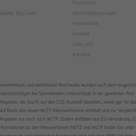
Probefahrt
odelle. Big Love.
Werkstattleistungen
Pannenhilfe
Kontakt
Über uns
Karriere
Stromverbrauch und elektrischer Reichweite wurden nach dem vorgesch
berücksichtigen bei Spannbreiten Unterschiede in der gewählten Rad-
gaben, die (auch) auf den CO2-Ausstoß abstellen, sowie ggf. für d
f Basis des neuen WLTP-Messverfahrens ermittelt und zur Vergleichb
len Angaben nur noch nach WLTP. Zudem entfallen laut EU-Verordnung 2
nformationen zu den Messverfahren NEFZ und WLTP finden Sie unter
romverbrauch und elektrischer Reichweite aller aktuellen BMW Modelle 