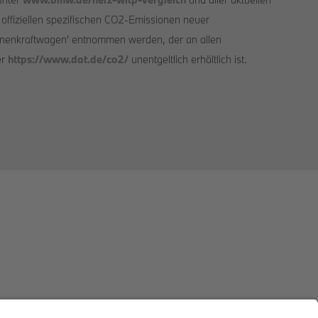
n offiziellen spezifischen CO2-Emissionen neuer
onenkraftwagen' entnommen werden, der an allen
er
https://www.dat.de/co2/
unentgeltlich erhältlich ist.