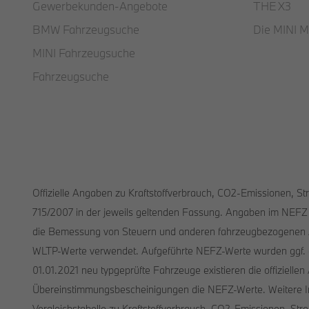
Gewerbekunden-Angebote
THE X3
BMW Fahrzeugsuche
Die MINI M
MINI Fahrzeugsuche
Fahrzeugsuche
Offizielle Angaben zu Kraftstoffverbrauch, CO2-Emissionen, 
715/2007 in der jeweils geltenden Fassung. Angaben im NEFZ 
die Bemessung von Steuern und anderen fahrzeugbezogenen Ab
WLTP-Werte verwendet. Aufgeführte NEFZ-Werte wurden ggf. au
01.01.2021 neu typgeprüfte Fahrzeuge existieren die offiziel
Übereinstimmungsbescheinigungen die NEFZ-Werte. Weitere I
Vergleichstabelle zu Kraftstoffverbrauch, CO2-Emissionen, St