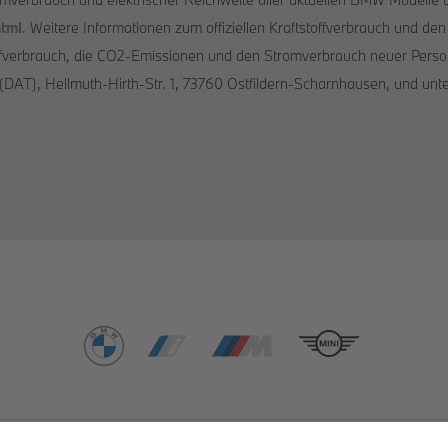
tml
. Weitere Informationen zum offiziellen Kraftstoffverbrauch und de
ffverbrauch, die CO2-Emissionen und den Stromverbrauch neuer Pers
DAT), Hellmuth-Hirth-Str. 1, 73760 Ostfildern-Scharnhausen, und unt