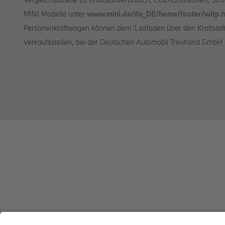
MINI Modelle unter
www.mini.de/de_DE/home/footer/wltp.h
Personenkraftwagen können dem 'Leitfaden über den Kraftsto
Verkaufsstellen, bei der Deutschen Automobil Treuhand GmbH (