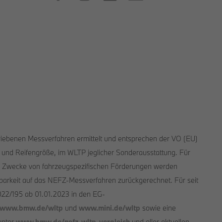
riebenen Messverfahren ermittelt und entsprechen der VO (EU)
 und Reifengröße, im WLTP jeglicher Sonderausstattung. Für
ie Zwecke von fahrzeugspezifischen Förderungen werden
arkeit auf das NEFZ-Messverfahren zurückgerechnet. Für seit
022/195 ab 01.01.2023 in den EG-
www.bmw.de/wltp
und
www.mini.de/wltp
sowie eine
unter
www.bmw.de/nefz-wltp-vergleich
und aller aktuellen