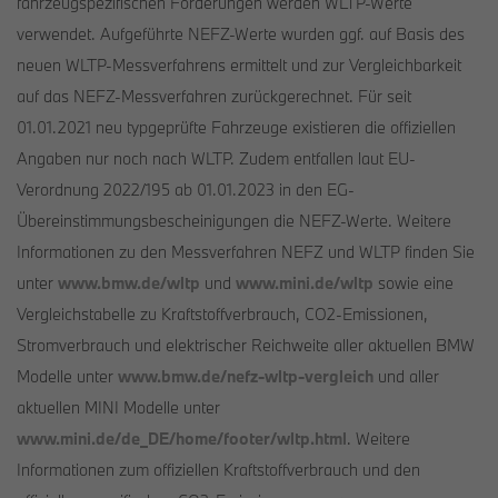
fahrzeugspezifischen Förderungen werden WLTP-Werte
verwendet. Aufgeführte NEFZ-Werte wurden ggf. auf Basis des
neuen WLTP-Messverfahrens ermittelt und zur Vergleichbarkeit
auf das NEFZ-Messverfahren zurückgerechnet. Für seit
01.01.2021 neu typgeprüfte Fahrzeuge existieren die offiziellen
Angaben nur noch nach WLTP. Zudem entfallen laut EU-
Verordnung 2022/195 ab 01.01.2023 in den EG-
Übereinstimmungsbescheinigungen die NEFZ-Werte. Weitere
Informationen zu den Messverfahren NEFZ und WLTP finden Sie
unter
www.bmw.de/wltp
und
www.mini.de/wltp
sowie eine
Vergleichstabelle zu Kraftstoffverbrauch, CO2-Emissionen,
Stromverbrauch und elektrischer Reichweite aller aktuellen BMW
Modelle unter
www.bmw.de/nefz-wltp-vergleich
und aller
aktuellen MINI Modelle unter
www.mini.de/de_DE/home/footer/wltp.html
. Weitere
Informationen zum offiziellen Kraftstoffverbrauch und den