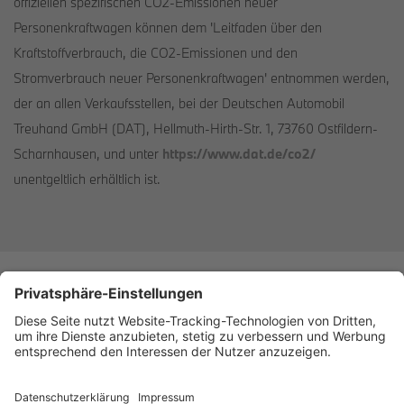
offiziellen spezifischen CO2-Emissionen neuer
Personenkraftwagen können dem 'Leitfaden über den
Kraftstoffverbrauch, die CO2-Emissionen und den
Stromverbrauch neuer Personenkraftwagen' entnommen werden,
der an allen Verkaufsstellen, bei der Deutschen Automobil
Treuhand GmbH (DAT), Hellmuth-Hirth-Str. 1, 73760 Ostfildern-
Scharnhausen, und unter
https://www.dat.de/co2/
unentgeltlich erhältlich ist.