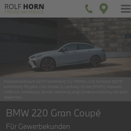
Kraftstoffverbrauch (WLTP kombiniert):
5,2 l/100km
CO2 Emission (WLTP
kombiniert):
119 g/km
CO2-Klasse:
D
Leistung:
125 kW (170PS)
Hubraum:
1.499 ccm
Antriebstyp:
Benzin
Abbildung zeigt Sonderausstattung und kann
abweichen.
BMW 220 Gran Coupé
Für Gewerbekunden