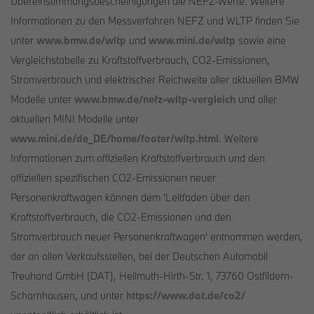
Übereinstimmungsbescheinigungen die NEFZ-Werte. Weitere
Informationen zu den Messverfahren NEFZ und WLTP finden Sie
unter
www.bmw.de/wltp
und
www.mini.de/wltp
sowie eine
Vergleichstabelle zu Kraftstoffverbrauch, CO2-Emissionen,
Stromverbrauch und elektrischer Reichweite aller aktuellen BMW
Modelle unter
www.bmw.de/nefz-wltp-vergleich
und aller
aktuellen MINI Modelle unter
www.mini.de/de_DE/home/footer/wltp.html
. Weitere
Informationen zum offiziellen Kraftstoffverbrauch und den
offiziellen spezifischen CO2-Emissionen neuer
Personenkraftwagen können dem 'Leitfaden über den
Kraftstoffverbrauch, die CO2-Emissionen und den
Stromverbrauch neuer Personenkraftwagen' entnommen werden,
der an allen Verkaufsstellen, bei der Deutschen Automobil
Treuhand GmbH (DAT), Hellmuth-Hirth-Str. 1, 73760 Ostfildern-
Scharnhausen, und unter
https://www.dat.de/co2/