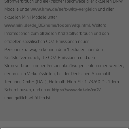
Stromverbrauch und elektrischer Reichweite aller aktuellen BMW
Modelle unter
www.bmw.de/nefz-wltp-vergleich
und aller
aktuellen MINI Modelle unter
www.mini.de/de_DE/home/footer/wltp.html
. Weitere
Informationen zum offiziellen Kraftstoffverbrauch und den
offiziellen spezifischen CO2-Emissionen neuer
Personenkraftwagen können dem 'Leitfaden über den
Kraftstoffverbrauch, die CO2-Emissionen und den
Stromverbrauch neuer Personenkraftwagen' entnommen werden,
der an allen Verkaufsstellen, bei der Deutschen Automobil
Treuhand GmbH (DAT), Hellmuth-Hirth-Str. 1, 73760 Ostfildern-
Scharnhausen, und unter
https://www.dat.de/co2/
unentgeltlich erhältlich ist.