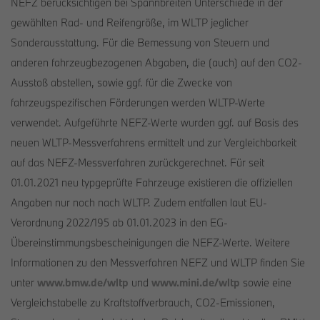
NEFZ berücksichtigen bei Spannbreiten Unterschiede in der
gewählten Rad- und Reifengröße, im WLTP jeglicher
Sonderausstattung. Für die Bemessung von Steuern und
anderen fahrzeugbezogenen Abgaben, die (auch) auf den CO2-
Ausstoß abstellen, sowie ggf. für die Zwecke von
fahrzeugspezifischen Förderungen werden WLTP-Werte
verwendet. Aufgeführte NEFZ-Werte wurden ggf. auf Basis des
neuen WLTP-Messverfahrens ermittelt und zur Vergleichbarkeit
auf das NEFZ-Messverfahren zurückgerechnet. Für seit
01.01.2021 neu typgeprüfte Fahrzeuge existieren die offiziellen
Angaben nur noch nach WLTP. Zudem entfallen laut EU-
Verordnung 2022/195 ab 01.01.2023 in den EG-
Übereinstimmungsbescheinigungen die NEFZ-Werte. Weitere
Informationen zu den Messverfahren NEFZ und WLTP finden Sie
unter
www.bmw.de/wltp
und
www.mini.de/wltp
sowie eine
Vergleichstabelle zu Kraftstoffverbrauch, CO2-Emissionen,