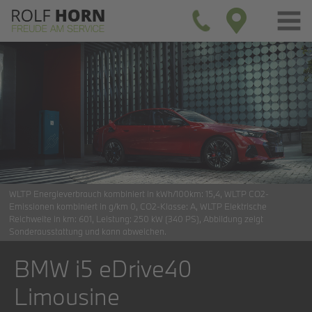
WLTP Energieverbrauch kombiniert in kWh/100km:
15,4
WLTP CO2-
Emissionen kombiniert in g/km
0
CO2-Klasse:
A
WLTP Elektrische
Reichweite in km:
601
Leistung:
250 kW (340 PS)
Abbildung zeigt
Sonderausstattung und kann abweichen.
BMW i5 eDrive40
Limousine