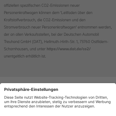
offiziellen spezifischen CO2-Emissionen neuer
Personenkraftwagen können dem 'Leitfaden über den
Kraftstoffverbrauch, die CO2-Emissionen und den
Stromverbrauch neuer Personenkraftwagen' entnommen werden,
der an allen Verkaufsstellen, bei der Deutschen Automobil
Treuhand GmbH (DAT), Hellmuth-Hirth-Str. 1, 73760 Ostfildern-
Scharnhausen, und unter
https://www.dat.de/co2/
unentgeltlich erhältlich ist.