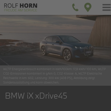
WLTP Energieverbrauch kombiniert in kWh/100km:
17,8 kWh/ 100 km
WLTP
CO2-Emissionen kombiniert in g/km
0
CO2-Klasse:
A
WLTP Elektrische
Reichweite in km:
602
Leistung:
300 kW (408 PS)
Abbildung zeigt
Sonderausstattung und kann abweichen.
BMW iX xDrive45