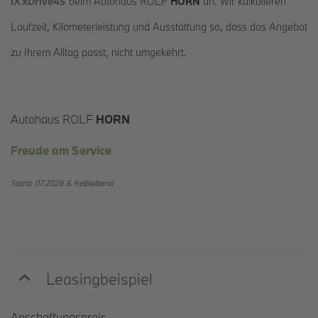
iX xDrive45
beim Autohaus ROLF
HORN
an. Wir kalkulieren
Laufzeit, Kilometerleistung und Ausstattung so, dass das Angebot
zu Ihrem Alltag passt, nicht umgekehrt.
Autohaus ROLF
HORN
Freude am Service
Stand: 07.2026 &
freibleibend
Leasingbeispiel
Anschaffungspreis