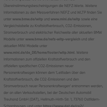
Übereinstimmungsbescheinigungen die NEFZ-Werte. Weitere
Informationen zu den Messverfahren NEFZ und WLTP finden Sie
unter
www.bmw.de/wltp
und
www.mini.de/wltp
sowie eine
Vergleichstabelle zu Kraftstoffverbrauch, CO2-Emissionen,
Stromverbrauch und elektrischer Reichweite aller aktuellen BMW
Modelle unter
www.bmw.de/nefz-wltp-vergleich
und aller
aktuellen MINI Modelle unter
www.mini.de/de_DE/home/footer/wltp.html
. Weitere
Informationen zum offiziellen Kraftstoffverbrauch und den
offiziellen spezifischen CO2-Emissionen neuer
Personenkraftwagen können dem 'Leitfaden über den
Kraftstoffverbrauch, die CO2-Emissionen und den
Stromverbrauch neuer Personenkraftwagen' entnommen werden,
der an allen Verkaufsstellen, bei der Deutschen Automobil
Treuhand GmbH (DAT), Hellmuth-Hirth-Str. 1, 73760 Ostfildern-
Scharnhausen, und unter
https://www.dat.de/co2/