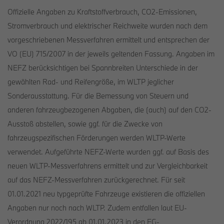
Offizielle Angaben zu Kraftstoffverbrauch, CO2-Emissionen,
Stromverbrauch und elektrischer Reichweite wurden nach dem
vorgeschriebenen Messverfahren ermittelt und entsprechen der
VO (EU) 715/2007 in der jeweils geltenden Fassung. Angaben im
NEFZ berücksichtigen bei Spannbreiten Unterschiede in der
gewählten Rad- und Reifengröße, im WLTP jeglicher
Sonderausstattung. Für die Bemessung von Steuern und
anderen fahrzeugbezogenen Abgaben, die (auch) auf den CO2-
Ausstoß abstellen, sowie ggf. für die Zwecke von
fahrzeugspezifischen Förderungen werden WLTP-Werte
verwendet. Aufgeführte NEFZ-Werte wurden ggf. auf Basis des
neuen WLTP-Messverfahrens ermittelt und zur Vergleichbarkeit
auf das NEFZ-Messverfahren zurückgerechnet. Für seit
01.01.2021 neu typgeprüfte Fahrzeuge existieren die offiziellen
Angaben nur noch nach WLTP. Zudem entfallen laut EU-
Verordnung 2022/195 ab 01.01.2023 in den EG-