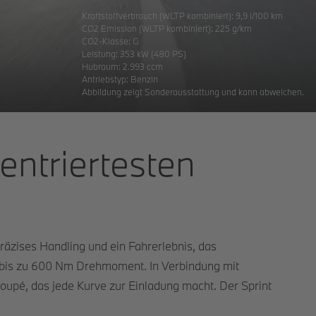
Kraftstoffverbrauch (WLTP kombiniert):
9,9 l/100 km
CO2 Emission (WLTP kombiniert):
225 g/km
CO2-Klasse:
G
Leistung:
353 kW (480 PS)
Hubraum:
2.993 ccm
Antriebstyp:
Benzin
Abbildung zeigt Sonderausstattung und kann abweichen.
entriertesten
zises Handling und ein Fahrerlebnis, das
t bis zu 600 Nm Drehmoment. In Verbindung mit
oupé, das jede Kurve zur Einladung macht. Der Sprint