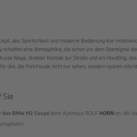
ckpit, das Sportlichkeit und moderne Bedienung klar miteinand
schaffen eine Atmosphäre, die schon vor dem Startsignal deut
rze Wege, direkter Kontakt zur Straße und ein Handling, das bi
 alle, die Fahrfreude nicht nur sehen, sondern spüren möch
 Sie
ür das BMW M2 Coupé
beim Autohaus ROLF
HORN
an. Wir ka
 umgekehrt.