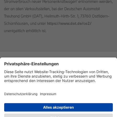
Stromverbrauch neuer Personenkraftwagen' entnommen werden,
der an allen Verkaufsstellen, bei der Deutschen Automobil
Treuhand GmbH (DAT), Hellmuth-Hirth-Str. 1, 73760 Ostfildern-
Scharnhausen, und unter
https://www.dat.de/co2/
unentgeltlich erhältlich ist.
Datenschutz
Impressum
Barrierefreiheitserklärung
Cookies