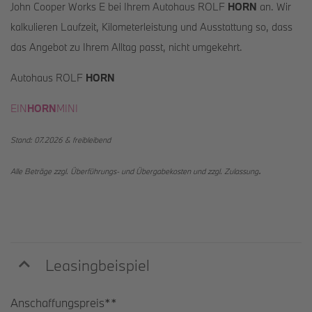
John Cooper Works E bei Ihrem Autohaus ROLF
HORN
an. Wir
kalkulieren Laufzeit, Kilometerleistung und Ausstattung so, dass
das Angebot zu Ihrem Alltag passt, nicht umgekehrt
.
Autohaus ROLF
HORN
EIN
HORN
MINI
Stand: 07.2026 &
freibleibend
.
Alle Beträge zzgl. Überführungs- und Übergabekosten und zzgl. Zulassung
Leasingbeispiel
Anschaffungspreis**