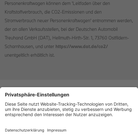
Personenkraftwagen können dem 'Leitfaden über den
Kraftstoffverbrauch, die CO2-Emissionen und den
Stromverbrauch neuer Personenkraftwagen' entnommen werden,
der an allen Verkaufsstellen, bei der Deutschen Automobil
Treuhand GmbH (DAT), Hellmuth-Hirth-Str. 1, 73760 Ostfildern-
Scharnhausen, und unter
https://www.dat.de/co2/
unentgeltlich erhältlich ist.