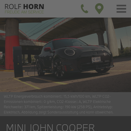
WLTP Energieverbrauch kombiniert::
15,5 kWh/100 km
WLTP CO2-
Emissionen kombiniert::
0 g/km
CO2-Klasse::
A
WLTP Elektrische
Reichweite::
371 km
Spitzenleistung::
190 kW (258 PS)
Antriebstyp:
Elektrisch
Abbildung zeigt Sonderausstattung und kann abweichen.
MINI JOHN COOPER