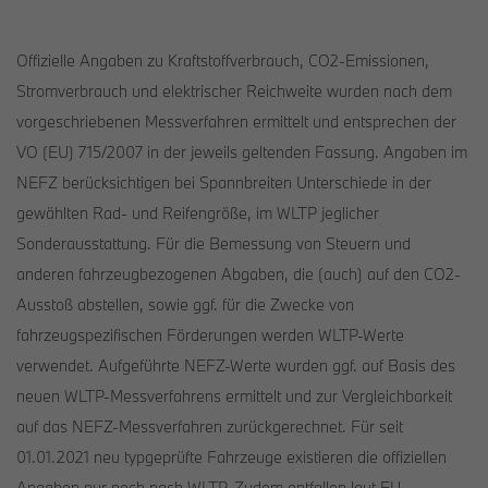
Offizielle Angaben zu Kraftstoffverbrauch, CO2-Emissionen,
Stromverbrauch und elektrischer Reichweite wurden nach dem
vorgeschriebenen Messverfahren ermittelt und entsprechen der
VO (EU) 715/2007 in der jeweils geltenden Fassung. Angaben im
NEFZ berücksichtigen bei Spannbreiten Unterschiede in der
gewählten Rad- und Reifengröße, im WLTP jeglicher
Sonderausstattung. Für die Bemessung von Steuern und
anderen fahrzeugbezogenen Abgaben, die (auch) auf den CO2-
Ausstoß abstellen, sowie ggf. für die Zwecke von
fahrzeugspezifischen Förderungen werden WLTP-Werte
verwendet. Aufgeführte NEFZ-Werte wurden ggf. auf Basis des
neuen WLTP-Messverfahrens ermittelt und zur Vergleichbarkeit
auf das NEFZ-Messverfahren zurückgerechnet. Für seit
01.01.2021 neu typgeprüfte Fahrzeuge existieren die offiziellen
Angaben nur noch nach WLTP. Zudem entfallen laut EU-