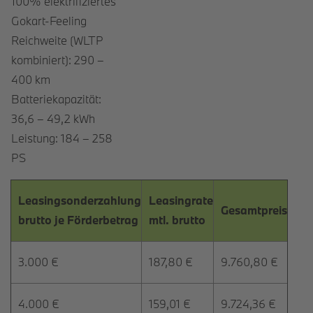
100% elektrifiziertes
Gokart-Feeling
Reichweite (WLTP
kombiniert): 290 –
400 km
Batteriekapazität:
36,6 – 49,2 kWh
Leistung: 184 – 258
PS
Leasingsonderzahlung
Leasingrate
Gesamtpreis
brutto je Förderbetrag
mtl. brutto
3.000 €
187,80 €
9.760,80 €
4.000 €
159,01 €
9.724,36 €