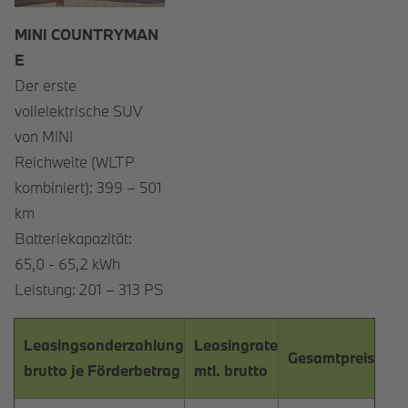
MINI COUNTRYMAN
E
Der erste
vollelektrische SUV
von MINI
Reichweite (WLTP
kombiniert): 399 – 501
km
Batteriekapazität:
65,0 - 65,2 kWh
Leistung: 201 – 313 PS
Leasingsonderzahlung
Leasingrate
Gesamtpreis
brutto je Förderbetrag
mtl. brutto