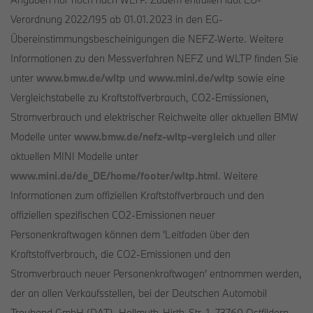
Verordnung 2022/195 ab 01.01.2023 in den EG-
Übereinstimmungsbescheinigungen die NEFZ-Werte. Weitere
Informationen zu den Messverfahren NEFZ und WLTP finden Sie
unter
www.bmw.de/wltp
und
www.mini.de/wltp
sowie eine
Vergleichstabelle zu Kraftstoffverbrauch, CO2-Emissionen,
Stromverbrauch und elektrischer Reichweite aller aktuellen BMW
Modelle unter
www.bmw.de/nefz-wltp-vergleich
und aller
aktuellen MINI Modelle unter
www.mini.de/de_DE/home/footer/wltp.html
. Weitere
Informationen zum offiziellen Kraftstoffverbrauch und den
offiziellen spezifischen CO2-Emissionen neuer
Personenkraftwagen können dem 'Leitfaden über den
Kraftstoffverbrauch, die CO2-Emissionen und den
Stromverbrauch neuer Personenkraftwagen' entnommen werden,
der an allen Verkaufsstellen, bei der Deutschen Automobil
Treuhand GmbH (DAT), Hellmuth-Hirth-Str. 1, 73760 Ostfildern-