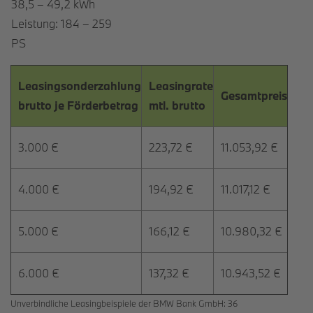
38,5 – 49,2 kWh
Leistung: 184 – 259
PS
Leasingsonderzahlung
Leasingrate
Gesamtpreis
brutto je Förderbetrag
mtl. brutto
3.000 €
223,72 €
11.053,92 €
4.000 €
194,92 €
11.017,12 €
5.000 €
166,12 €
10.980,32 €
6.000 €
137,32 €
10.943,52 €
Unverbindliche Leasingbeispiele der BMW Bank GmbH: 36