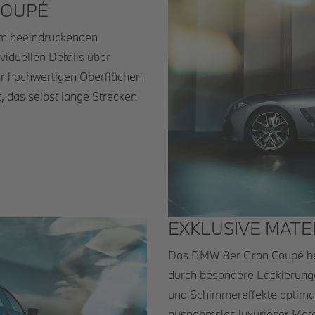
COUPÉ
inem beeindruckenden
iduellen Details über
er hochwertigen Oberflächen
 das selbst lange Strecken
EXKLUSIVE MATE
Das BMW 8er Gran Coupé bee
durch besondere Lackierungen
und Schimmereffekte optimal
ausnahmslos luxuriöser Mater