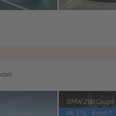
nden
BMW 218i Coupé
Ab
519,-
€/mtl.*