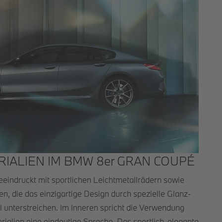
RIALIEN IM BMW 8er GRAN COUPÉ
indruckt mit sportlichen Leichtmetallrädern sowie
, die das einzigartige Design durch spezielle Glanz-
 unterstreichen. Im Inneren spricht die Verwendung
ialien eine eindeutige Sprache. Das sportlich-elegante