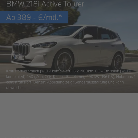
BMW 218i Active Tourer
Ab
389,-
€/mtl.*
Kraftstoffverbrauch (WLTP kombiniert): 6,2 l/100km;
CO
-Emission
(WLTP
2
kombiniert): 140 g/km;
CO
-Klasse
: E; Leistung: 100 kW (136 PS); Hubraum: 1
2
ccm; Kraftstoff: Benzin; Abbildung zeigt Sonderausstattung und kann
abweichen.